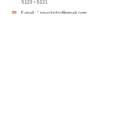
5123、5121
E-mail ：npustptrc@gmail.com
地址 Address (請由屏科大正門進入)
912301 屏東縣內埔鄉老埤村學府路1號