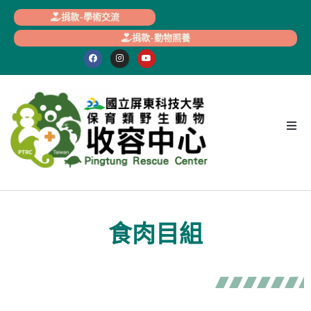
捐款-學術交流
捐款-動物照養
食肉目組