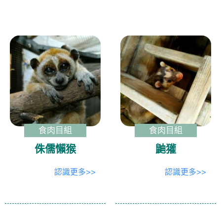
食肉目組
食肉目組
侏儒懶猴
鼬獾
認識更多>>
認識更多>>